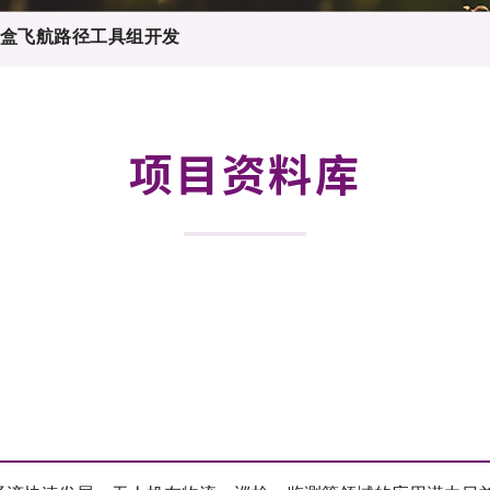
登记
料库
盒飞航路径工具组开发
物
会
伴
们
项目资料库