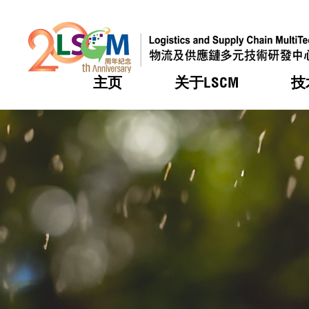
主页
关于LSCM
技
跳到内容（按回车键）
热门
热门
热门
热门
热门
机构简
服务
合作计
活动
会籍及
愿景及
LSCM 
可获授
研发重
登记会
奖项
奖项
奖项
奖项
奖项
服务范
业界活
LSCM 动向
LSCM 动向
LSCM 动向
LSCM 动向
LSCM 动向
应用于
资助计
会员列
组织架
奖项
资助计
重点项
会员登
组织架
新闻中
税务优
董事局
申请
研究顾
媒体报
评审
新闻稿
招标通
征求研
资讯中