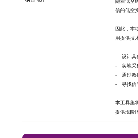
随着低空
信的低空实
因此，本
用提供技
- 设计具
- 实地采
- 通过数
- 寻找
本工具集
提供现阶