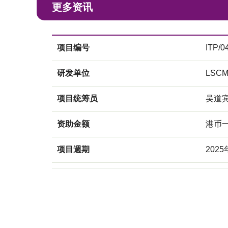
更多资讯
项目编号
ITP/0
研发单位
LSC
项目统筹员
吴道
资助金额
港币
项目週期
2025