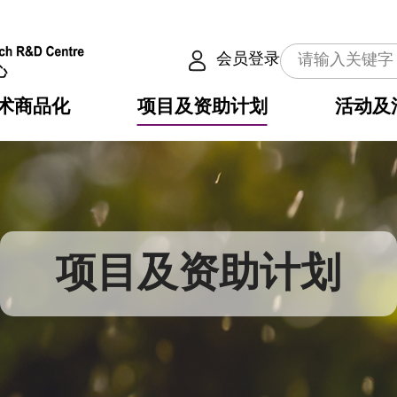
会员登录
术商品化
项目及资助计划
活动及
介
划
服务
使命
动向
权之技术
点
籍
畴
动
公共服务之创新技术
划
表
构
项目及资助计划
划
目
入
构
心
惠
问
导
告
发项目计划书
心