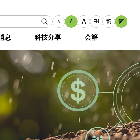
A
A
EN
繁
简
A
消息
科技分享
会籍