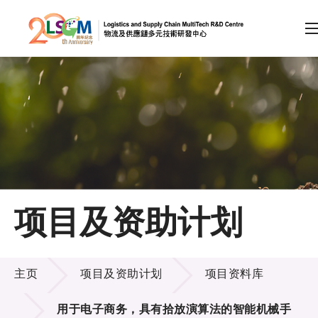
A
A
EN
繁
简
A
跳到内容（按回车键）
会员登录
主页
项目及资助计划
关于LSCM
项目及资助计划
技术商品化
主页
项目及资助计划
项目资料库
项目及资助计划
用于电子商务，具有拾放演算法的智能机械手