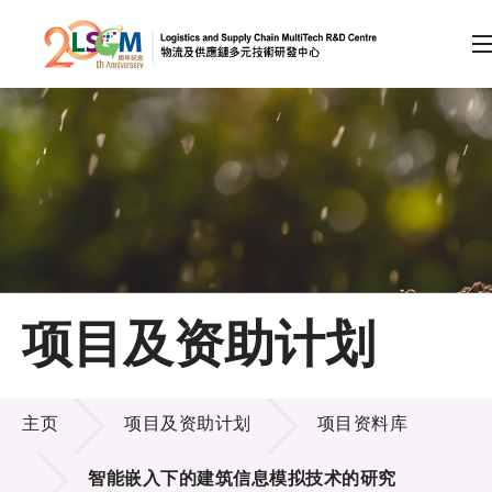
A
A
EN
繁
简
A
跳到内容（按回车键）
会员登录
主页
项目及资助计划
关于LSCM
项目及资助计划
技术商品化
主页
项目及资助计划
项目资料库
项目及资助计划
智能嵌入下的建筑信息模拟技术的研究