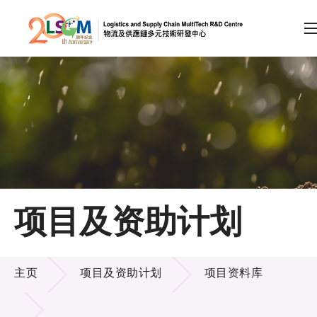
A
A
EN
繁
简
A
跳到内容（按回车键）
会员登录
主页
项目及资助计划
关于LSCM
项目及资助计划
技术商品化
主页
项目及资助计划
项目资料库
项目及资助计划