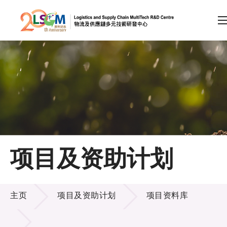
A
A
EN
繁
简
A
跳到内容（按回车键）
会员登录
主页
项目及资助计划
关于LSCM
项目及资助计划
技术商品化
主页
项目及资助计划
项目资料库
项目及资助计划