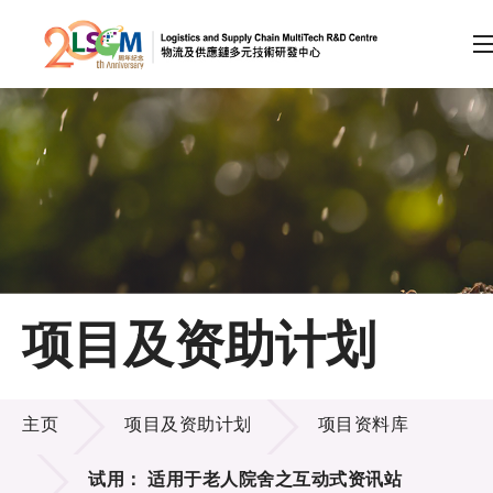
A
A
EN
繁
简
A
跳到内容（按回车键）
会员登录
主页
项目及资助计划
关于LSCM
项目及资助计划
技术商品化
主页
项目及资助计划
项目资料库
项目及资助计划
试用： 适用于老人院舍之互动式资讯站