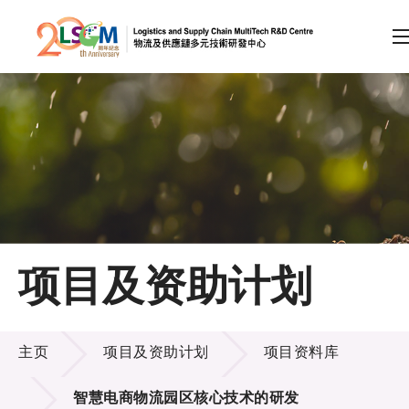
A
A
EN
繁
简
A
跳到内容（按回车键）
会员登录
主页
项目及资助计划
关于LSCM
项目及资助计划
技术商品化
主页
项目及资助计划
项目资料库
项目及资助计划
智慧电商物流园区核心技术的研发