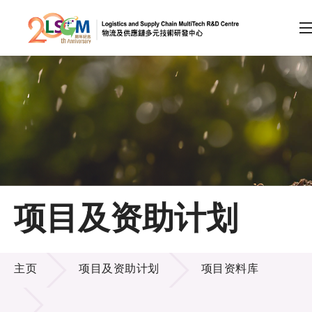
A
A
EN
繁
简
A
跳到内容（按回车键）
会员登录
主页
项目及资助计划
关于LSCM
项目及资助计划
技术商品化
主页
项目及资助计划
项目资料库
项目及资助计划