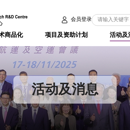
会员登录
术商品化
项目及资助计划
活动及
介
划
服务
使命
动向
权之技术
点
籍
畴
动
公共服务之创新技术
划
表
构
活动及消息
划
目
入
构
心
惠
问
导
告
发项目计划书
心