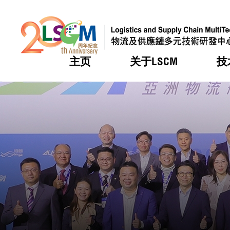
主页
关于LSCM
技
跳到内容（按回车键）
热门
热门
热门
热门
热门
机构简
服务
合作计
活动
会籍及
愿景及
LSCM 
可获授
研发重
登记会
奖项
奖项
奖项
奖项
奖项
服务范
业界活
LSCM 动向
LSCM 动向
LSCM 动向
LSCM 动向
LSCM 动向
应用于
资助计
会员列
组织架
奖项
资助计
重点项
会员登
组织架
新闻中
税务优
董事局
申请
研究顾
媒体报
评审
新闻稿
招标通
征求研
资讯中