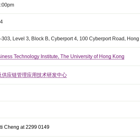
6:00pm
 4
303, Level 3, Block B, Cyberport 4, 100 Cyberport Road, Hon
ness Technology Institute, The University of Hong Kong
及供应链管理应用技术研发中心
ti Cheng at 2299 0149