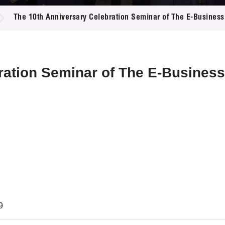
登记
料库
The 10th Anniversary Celebration Seminar of The E-Business 
物
会
伴
们
ration Seminar of The E-Business 
9