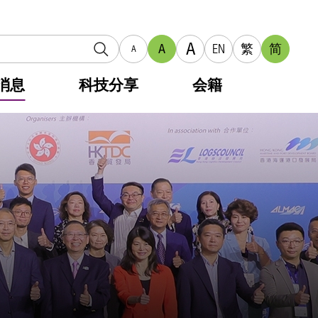
A
A
EN
繁
简
A
消息
科技分享
会籍