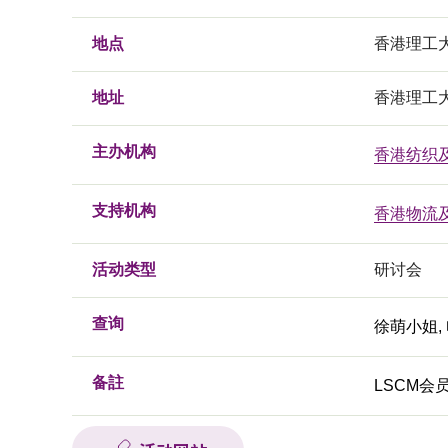
地点
香港理工
地址
香港理工大
主办机构
香港纺织
支持机构
香港物流
活动类型
研讨会
查询
徐萌小姐, 电
备註
LSCM会