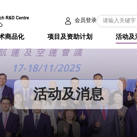
会员登录
术商品化
项目及资助计划
活动及
介
划
服务
使命
动向
权之技术
点
籍
畴
动
公共服务之创新技术
划
表
构
活动及消息
划
目
入
构
心
惠
问
导
告
发项目计划书
心