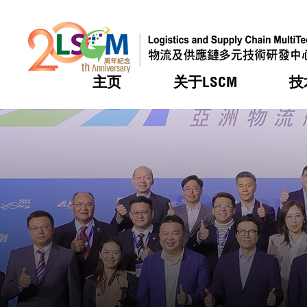
主页
关于LSCM
技
跳到内容（按回车键）
热门
热门
热门
热门
热门
机构简
服务
合作计
活动
会籍及
愿景及
LSCM 
可获授
研发重
登记会
奖项
奖项
奖项
奖项
奖项
服务范
业界活
LSCM 动向
LSCM 动向
LSCM 动向
LSCM 动向
LSCM 动向
应用于
资助计
会员列
组织架
奖项
资助计
重点项
会员登
组织架
新闻中
税务优
董事局
申请
研究顾
媒体报
评审
新闻稿
招标通
征求研
资讯中