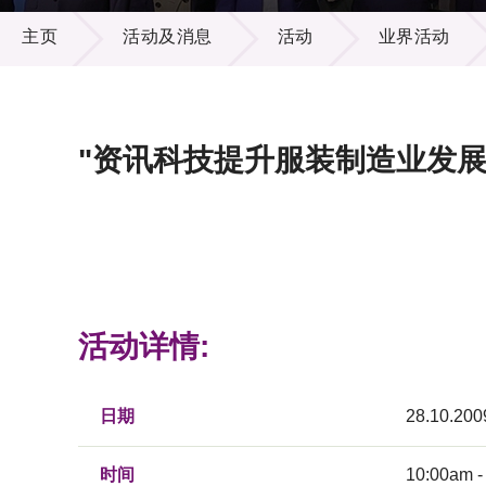
活动及消息
供应商
项目资
主页
活动及消息
活动
业界活动
多媒体
出版刊
就业机
项目伙
联络我
"资讯科技提升服装制造业发展
活动详情:
日期
28.10.200
时间
10:00am -