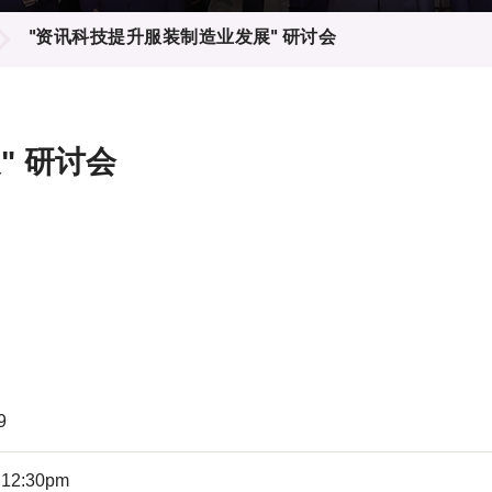
登记
料库
"资讯科技提升服装制造业发展" 研讨会
物
会
伴
们
" 研讨会
9
 12:30pm