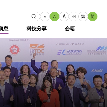
A
A
EN
繁
简
A
消息
科技分享
会籍