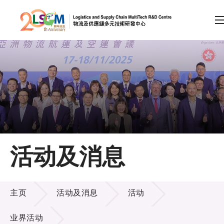
A
A
EN
繁
简
A
跳到内容（按回车键）
会员登录
主页
活动及消息
关于LSCM
活动及消息
技术商品化
主页
活动及消息
活动
项目及资助计划
业界活动