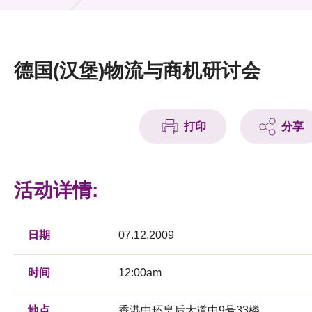
活动及消息
活动
德国(汉堡)物流与商机研讨会
奖项
新闻中心
打印
分享
资讯中心
科技分享
活动详情:
会籍
日期
07.12.2009
时间
12:00am
地点
香港中环皇后大道中9号33楼