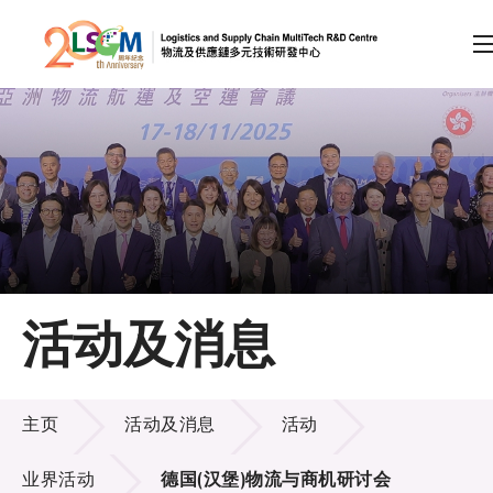
A
A
EN
繁
简
A
跳到内容（按回车键）
会员登录
主页
活动及消息
关于LSCM
活动及消息
技术商品化
主页
活动及消息
活动
项目及资助计划
业界活动
德国(汉堡)物流与商机研讨会