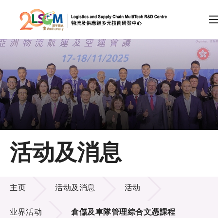
A
A
EN
繁
简
A
跳到内容（按回车键）
会员登录
主页
活动及消息
关于LSCM
活动及消息
技术商品化
主页
活动及消息
活动
项目及资助计划
业界活动
倉儲及車隊管理綜合文憑課程