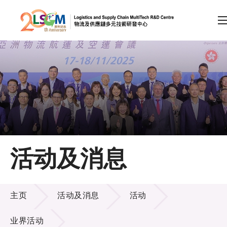
A
A
EN
繁
简
A
跳到内容（按回车键）
会员登录
主页
活动及消息
关于LSCM
活动及消息
技术商品化
主页
活动及消息
活动
项目及资助计划
业界活动