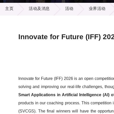
活动及消息
供应商
项目资
主页
活动及消息
活动
业界活动
多媒体
出版刊
就业机
项目伙
联络我
Innovate for Future (IFF) 20
Innovate for Future (IFF) 2026
is an open competitio
solving and improving our real-life challenges, tho
Smart Applications in Artificial Intelligence (AI) 
products in our coaching process. This competition i
(SVCGS). The final winners will have the opportun