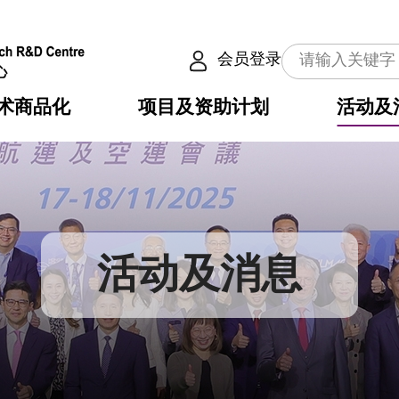
会员登录
术商品化
项目及资助计划
活动及
介
划
服务
使命
动向
权之技术
点
籍
畴
动
公共服务之创新技术
划
表
构
活动及消息
划
目
入
构
心
惠
问
导
告
发项目计划书
心