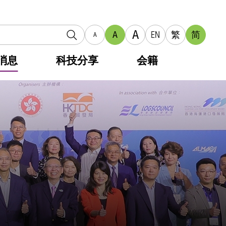
A
A
EN
繁
简
A
消息
科技分享
会籍