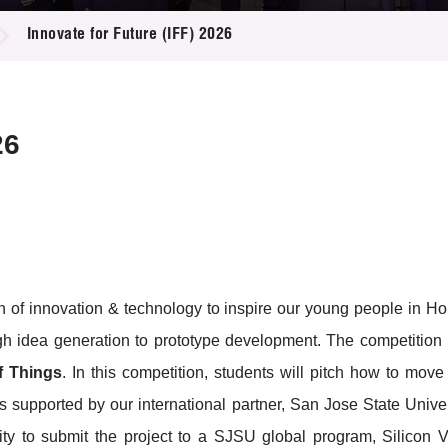
登记
料库
Innovate for Future (IFF) 2026
物
会
伴
们
26
n of innovation & technology to inspire our young people in Ho
ugh idea generation to prototype development. The competition 
of Things
. In this competition, students will pitch how to mov
s supported by our international partner, San Jose State Unive
ity to submit the project to a SJSU global program, Silicon 