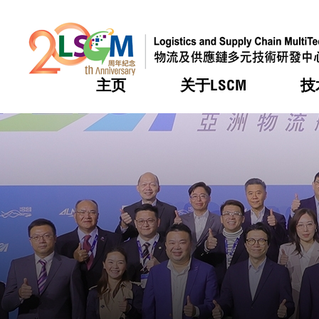
主页
关于LSCM
技
跳到内容（按回车键）
热门
热门
热门
热门
热门
机构简
服务
合作计
活动
会籍及
愿景及
LSCM 
可获授
研发重
登记会
奖项
奖项
奖项
奖项
奖项
服务范
业界活
LSCM 动向
LSCM 动向
LSCM 动向
LSCM 动向
LSCM 动向
应用于
资助计
会员列
组织架
奖项
资助计
重点项
会员登
组织架
新闻中
税务优
董事局
申请
研究顾
媒体报
评审
新闻稿
招标通
征求研
资讯中