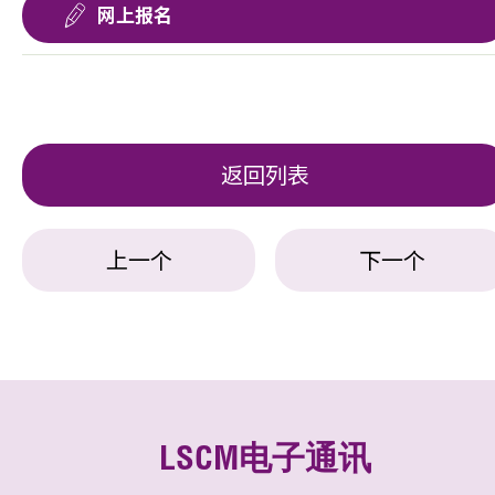
网上报名
返回列表
上一个
下一个
LSCM电子通讯