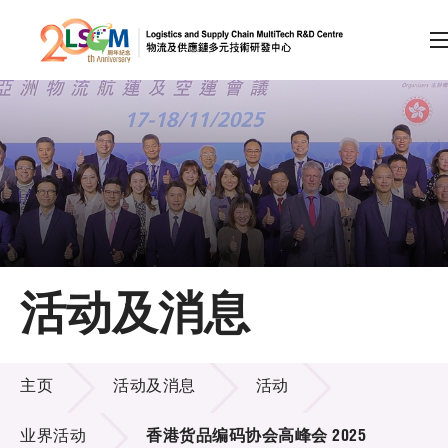
A
A
EN
繁
简
A
跳到内容（按回车键）
会员登录
主页
活动及消息
关于LSCM
活动及消息
技术商品化
主页
活动及消息
活动
项目及资助计划
业界活动
香港货品编码协会高峰会 2025