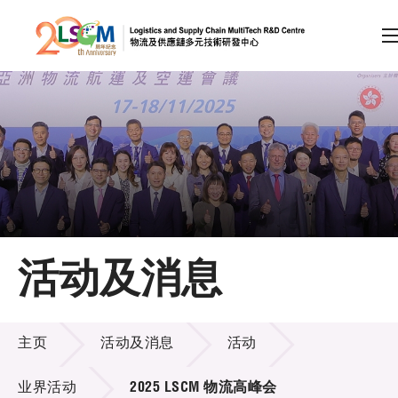
A
A
EN
繁
简
A
跳到内容（按回车键）
会员登录
主页
活动及消息
关于LSCM
活动及消息
技术商品化
主页
活动及消息
活动
项目及资助计划
业界活动
2025 LSCM 物流高峰会