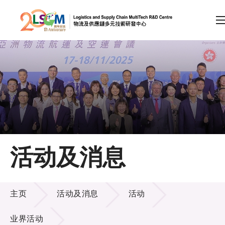
A
A
EN
繁
简
A
跳到内容（按回车键）
会员登录
主页
活动及消息
关于LSCM
活动及消息
技术商品化
主页
活动及消息
活动
项目及资助计划
业界活动