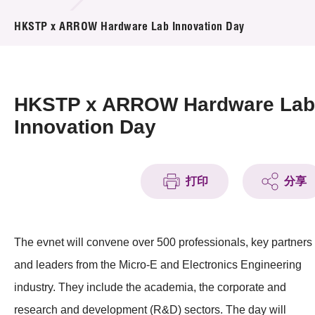
活动及消息
HKSTP x ARROW Hardware Lab Innovation Day
活动
奖项
HKSTP x ARROW Hardware Lab
新闻中心
Innovation Day
资讯中心
打印
分享
科技分享
会籍
The evnet will convene over 500 professionals, key partners
and leaders from the Micro-E and Electronics Engineering
industry. They include the academia, the corporate and
research and development (R&D) sectors. The day will