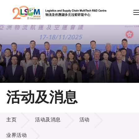
A
A
EN
繁
简
A
跳到内容（按回车键）
会员登录
主页
活动及消息
关于LSCM
活动及消息
技术商品化
主页
活动及消息
活动
项目及资助计划
业界活动