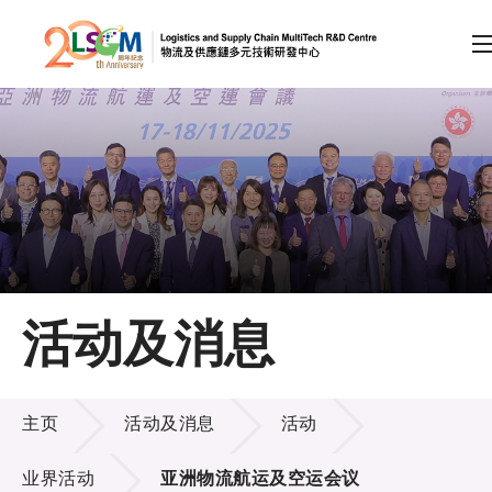
A
A
EN
繁
简
A
跳到内容（按回车键）
会员登录
主页
活动及消息
关于LSCM
活动及消息
技术商品化
主页
活动及消息
活动
项目及资助计划
业界活动
亚洲物流航运及空运会议