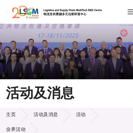
A
A
EN
繁
简
A
跳到内容（按回车键）
会员登录
主页
活动及消息
关于LSCM
活动及消息
技术商品化
主页
活动及消息
活动
项目及资助计划
业界活动