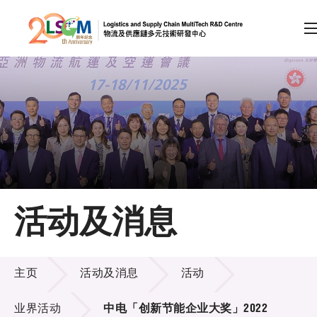
A
A
EN
繁
简
A
跳到内容（按回车键）
会员登录
主页
活动及消息
关于LSCM
活动及消息
技术商品化
主页
活动及消息
活动
项目及资助计划
业界活动
中电「创新节能企业大奖」2022