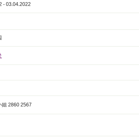
2 - 03.04.2022
园
处
 2860 2567