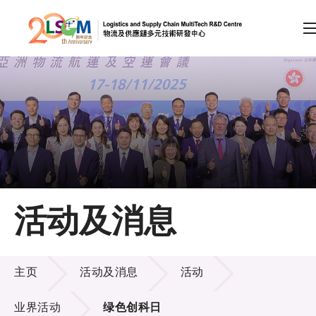
A
A
EN
繁
简
A
跳到内容（按回车键）
会员登录
主页
活动及消息
关于LSCM
活动及消息
技术商品化
主页
活动及消息
活动
项目及资助计划
业界活动
绿色创科日