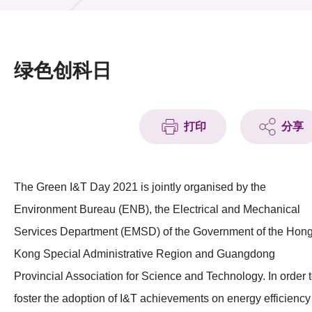
活动及消息
活动
绿色创科日
奖项
新闻中心
打印
分享
资讯中心
科技分享
The Green I&T Day 2021 is jointly organised by the
Environment Bureau (ENB), the Electrical and Mechanical
会籍
Services Department (EMSD) of the Government of the Hon
Kong Special Administrative Region and Guangdong
Provincial Association for Science and Technology. In order 
foster the adoption of I&T achievements on energy efficiency