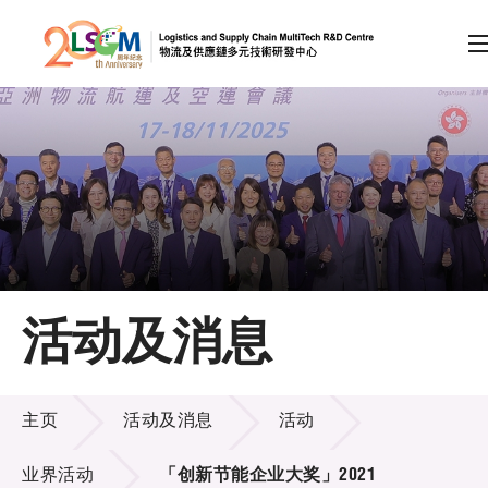
A
A
EN
繁
简
A
跳到内容（按回车键）
会员登录
主页
活动及消息
关于LSCM
活动及消息
技术商品化
主页
活动及消息
活动
项目及资助计划
业界活动
「创新节能企业大奖」2021