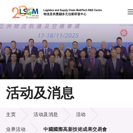
A
A
EN
繁
简
A
跳到内容（按回车键）
会员登录
主页
活动及消息
关于LSCM
活动及消息
技术商品化
主页
活动及消息
活动
项目及资助计划
业界活动
中國國際高新技術成果交易會