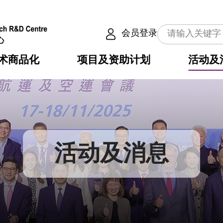
会员登录
术商品化
项目及资助计划
活动及
介
划
服务
使命
动向
权之技术
点
籍
畴
动
公共服务之创新技术
划
表
构
活动及消息
划
目
入
构
心
惠
问
导
告
发项目计划书
心