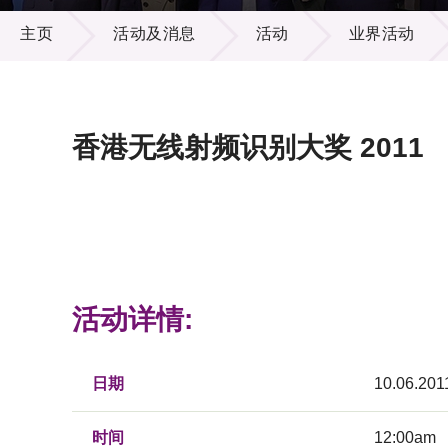
活动及消息
供应商
项目资
主页
活动及消息
活动
业界活动
多媒体
出版刊
就业机
项目伙
联络我
香港无线射频识别大奖 2011
活动详情:
日期
10.06.201
时间
12:00am