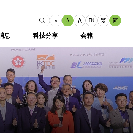
A
A
EN
繁
简
A
消息
科技分享
会籍