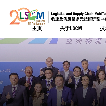
主页
关于LSCM
技
跳到内容（按回车键）
热门
热门
热门
热门
热门
机构简
服务
合作计
活动
会籍及
愿景及
LSCM 
可获授
研发重
登记会
奖项
奖项
奖项
奖项
奖项
服务范
业界活
LSCM 动向
LSCM 动向
LSCM 动向
LSCM 动向
LSCM 动向
应用于
资助计
会员列
组织架
奖项
资助计
重点项
会员登
组织架
新闻中
税务优
董事局
申请
研究顾
媒体报
评审
新闻稿
招标通
征求研
资讯中