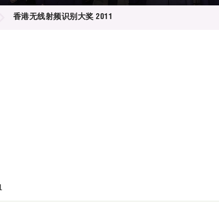
登记
料库
香港无线射频识别大奖 2011
物
会
伴
们
1