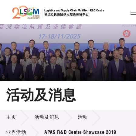
A
A
EN
繁
简
A
跳到内容（按回车键）
会员登录
主页
活动及消息
关于LSCM
活动及消息
技术商品化
主页
活动及消息
活动
项目及资助计划
业界活动
APAS R&D Centre Showcase 2019