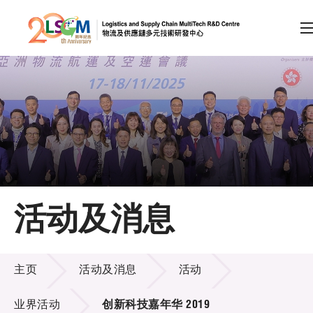
A
A
EN
繁
简
A
跳到内容（按回车键）
会员登录
主页
活动及消息
关于LSCM
活动及消息
技术商品化
主页
活动及消息
活动
项目及资助计划
业界活动
创新科技嘉年华 2019