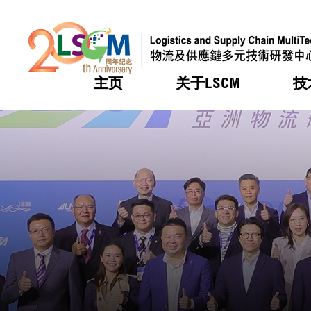
主页
关于LSCM
技
跳到内容（按回车键）
热门
热门
热门
热门
热门
机构简
服务
合作计
活动
会籍及
愿景及
LSCM 
可获授
研发重
登记会
奖项
奖项
奖项
奖项
奖项
服务范
业界活
LSCM 动向
LSCM 动向
LSCM 动向
LSCM 动向
LSCM 动向
应用于
资助计
会员列
组织架
奖项
资助计
重点项
会员登
组织架
新闻中
税务优
董事局
申请
研究顾
媒体报
评审
新闻稿
招标通
征求研
资讯中