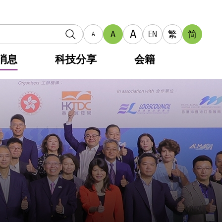
A
A
EN
繁
简
A
消息
科技分享
会籍