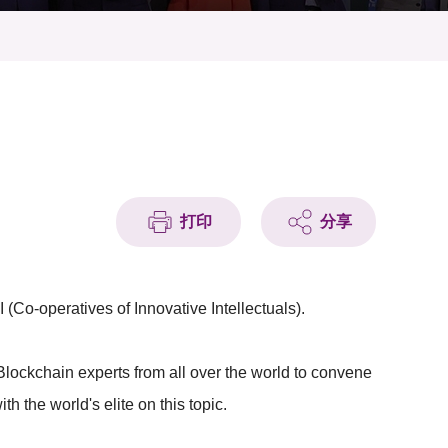
打印
分享
(Co-operatives of Innovative Intellectuals).
Blockchain experts from all over the world to convene
h the world's elite on this topic.