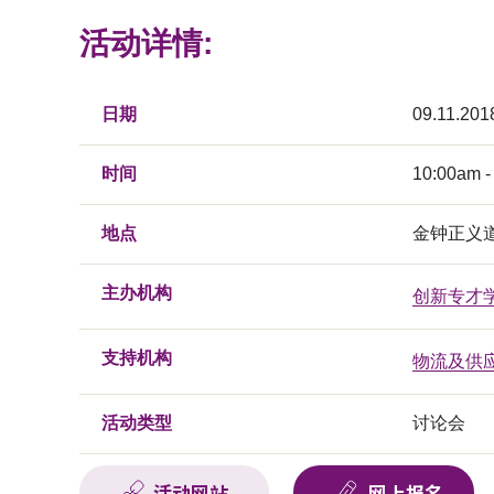
活动详情:
日期
09.11.201
时间
10:00am -
地点
金钟正义
主办机构
创新专才
支持机构
物流及供
活动类型
讨论会