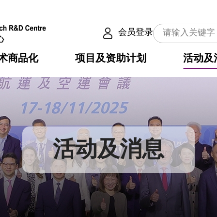
会员登录
术商品化
项目及资助计划
活动及
介
划
服务
使命
动向
权之技术
点
籍
畴
动
公共服务之创新技术
划
表
构
活动及消息
划
目
入
构
心
惠
问
导
告
发项目计划书
心