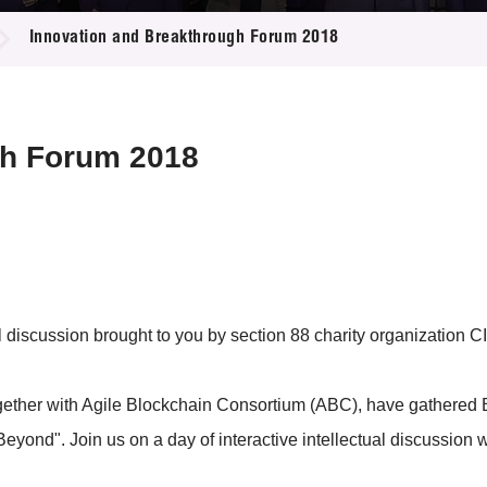
登记
料库
Innovation and Breakthrough Forum 2018
物
会
伴
们
gh Forum 2018
scussion brought to you by section 88 charity organization CII 
together with Agile Blockchain Consortium (ABC), have gathered 
yond". Join us on a day of interactive intellectual discussion wit