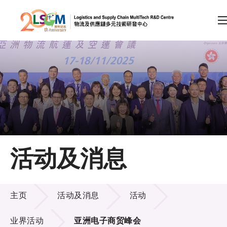
A
A
EN
繁
简
A
跳到内容（按回车键）
会员登录
主页
活动及消息
关于LSCM
活动及消息
技术商品化
主页
活动及消息
活动
项目及资助计划
业界活动
亚洲电子商贸峰会