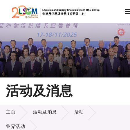
A
A
EN
繁
简
A
跳到内容（按回车键）
会员登录
主页
活动及消息
关于LSCM
活动及消息
技术商品化
主页
活动及消息
活动
项目及资助计划
业界活动