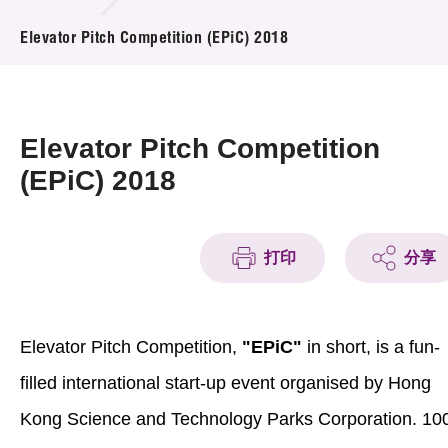
活动及消息
Elevator Pitch Competition (EPiC) 2018
活动
奖项
Elevator Pitch Competition
新闻中心
(EPiC) 2018
资讯中心
打印
分享
科技分享
会籍
Elevator Pitch Competition,
"EPiC"
in short, is a fun-
filled international start-up event organised by Hong
Kong Science and Technology Parks Corporation. 10