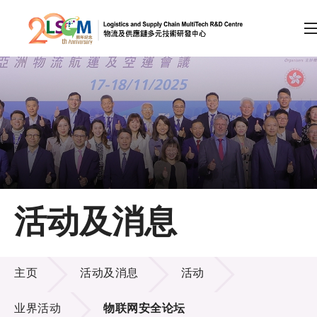
A
A
EN
繁
简
A
跳到内容（按回车键）
会员登录
主页
活动及消息
关于LSCM
活动及消息
技术商品化
主页
活动及消息
活动
项目及资助计划
业界活动
物联网安全论坛