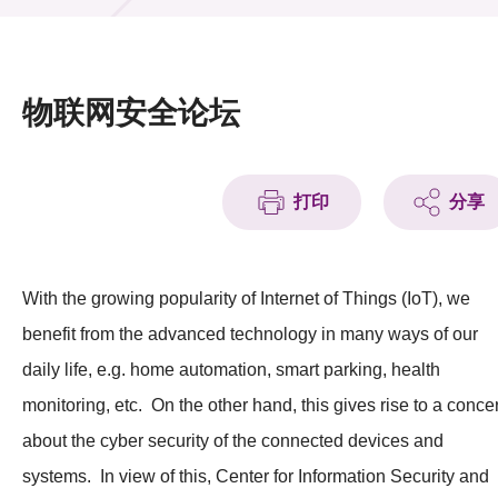
活动及消息
活动
物联网安全论坛
奖项
新闻中心
打印
分享
资讯中心
科技分享
With the growing popularity of Internet of Things (IoT), we
benefit from the advanced technology in many ways of our
会籍
daily life, e.g. home automation, smart parking, health
monitoring, etc. On the other hand, this gives rise to a conce
about the cyber security of the connected devices and
systems. In view of this, Center for Information Security and