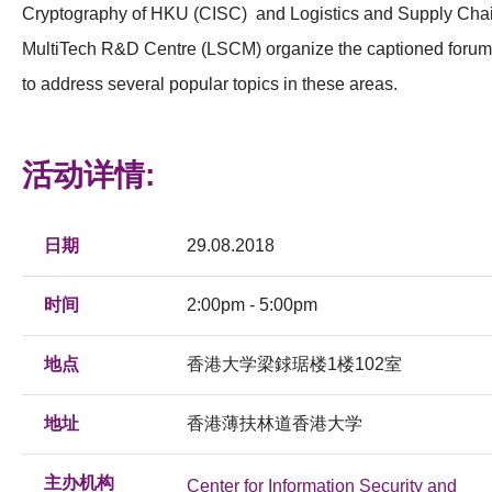
Cryptography of HKU (CISC) and Logistics and Supply Cha
MultiTech R&D Centre (LSCM) organize the captioned forum
to address several popular topics in these areas.
活动详情:
日期
29.08.2018
时间
2:00pm - 5:00pm
地点
香港大学梁銶琚楼1楼102室
地址
香港薄扶林道香港大学
主办机构
Center for Information Security and