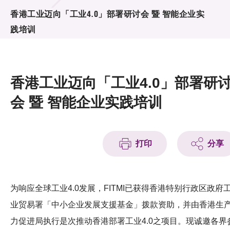
活动及消息
香港工业迈向「工业4.0」部署研讨会 暨 智能企业实
践培训
活动
奖项
香港工业迈向「工业4.0」部署研
新闻中心
会 暨 智能企业实践培训
资讯中心
科技分享
打印
分享
会籍
为响应全球工业4.0发展，FITMI已获得香港特别行政区政府
业贸易署「中小企业发展支援基金」拨款资助，并由香港生
力促进局执行是次推动香港部署工业4.0之项目。现诚邀各界