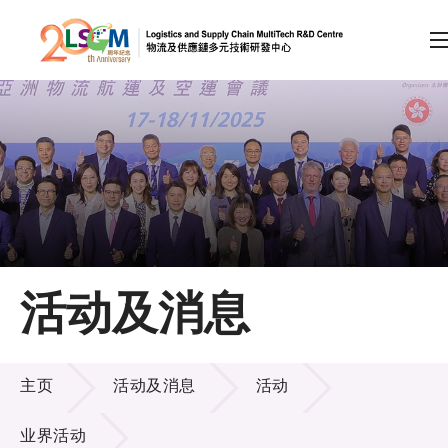
A
A
EN
繁
简
A
跳到内容（按回车键）
会员登录
主页
活动及消息
关于LSCM
活动及消息
技术商品化
主页
活动及消息
活动
项目及资助计划
业界活动