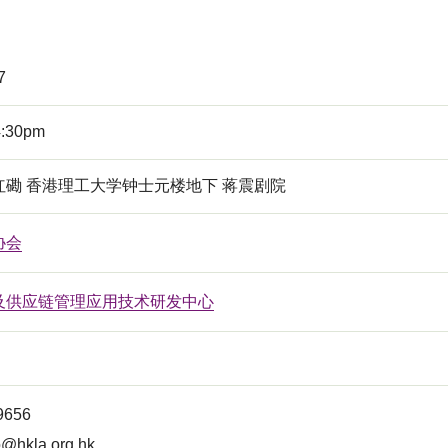
7
4:30pm
红磡 香港理工大学钟士元楼地下 蒋震剧院
协会
及供应链管理应用技术研发中心
 9656
o@hkla.org.hk