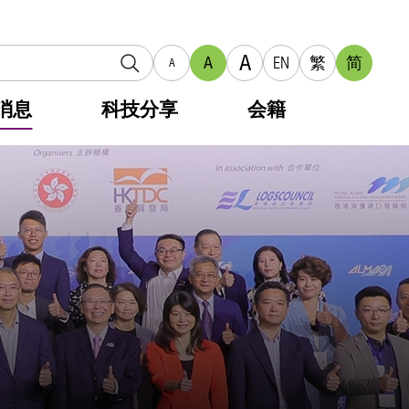
A
A
EN
繁
简
A
消息
科技分享
会籍