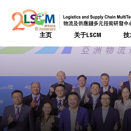
主页
关于LSCM
技
跳到内容（按回车键）
热门
热门
热门
热门
热门
机构简
服务
合作计
活动
会籍及
愿景及
LSCM 
可获授
研发重
登记会
奖项
奖项
奖项
奖项
奖项
服务范
业界活
LSCM 动向
LSCM 动向
LSCM 动向
LSCM 动向
LSCM 动向
应用于
资助计
会员列
组织架
奖项
资助计
重点项
会员登
组织架
新闻中
税务优
董事局
申请
研究顾
媒体报
评审
新闻稿
招标通
征求研
资讯中