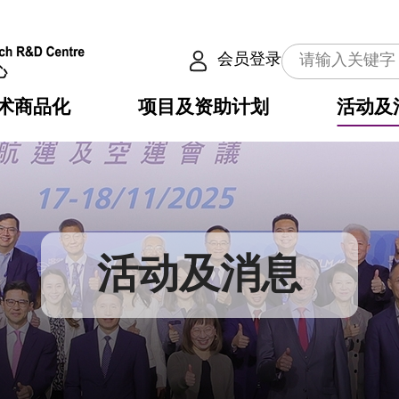
会员登录
术商品化
项目及资助计划
活动及
介
划
服务
使命
动向
权之技术
点
籍
畴
动
公共服务之创新技术
划
表
构
活动及消息
划
目
入
构
心
惠
问
导
告
发项目计划书
心