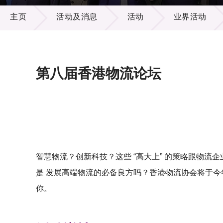
活动及消息
供应商
项目资
主页
活动及消息
活动
业界活动
多媒体
出版刊
就业机
项目伙
联络我
第八届香港物流论坛
智慧物流？创新科技？这些 “高大上” 的策略跟物流
是 发展高端物流的必备良方吗？香港物流协会将于今年
你。