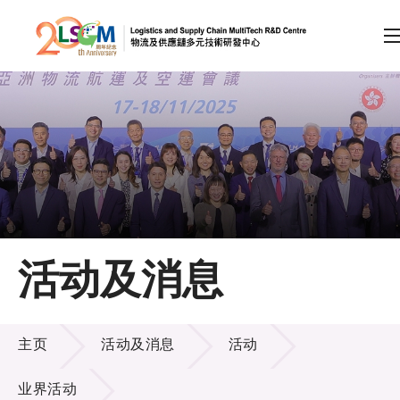
A
A
EN
繁
简
A
跳到内容（按回车键）
会员登录
主页
活动及消息
关于LSCM
活动及消息
技术商品化
主页
活动及消息
活动
项目及资助计划
业界活动