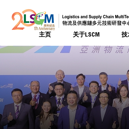
主页
关于LSCM
技
跳到内容（按回车键）
热门
热门
热门
热门
热门
机构简
服务
合作计
活动
会籍及
愿景及
LSCM 
可获授
研发重
登记会
奖项
奖项
奖项
奖项
奖项
服务范
业界活
LSCM 动向
LSCM 动向
LSCM 动向
LSCM 动向
LSCM 动向
应用于
资助计
会员列
组织架
奖项
资助计
重点项
会员登
组织架
新闻中
税务优
董事局
申请
研究顾
媒体报
评审
新闻稿
招标通
征求研
资讯中