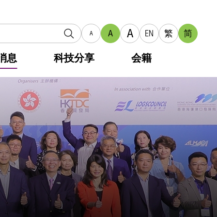
A
A
EN
繁
简
A
消息
科技分享
会籍