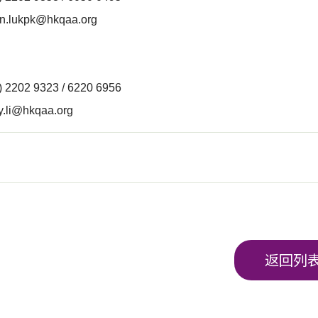
in.lukpk@hkqaa.org
 2202 9323 / 6220 6956
y.li@hkqaa.org
返回列