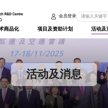
会员登录
术商品化
项目及资助计划
活动及
介
划
服务
使命
动向
权之技术
点
籍
畴
动
公共服务之创新技术
划
表
构
活动及消息
划
目
入
构
心
惠
问
导
告
发项目计划书
心