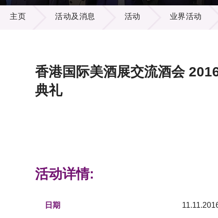
活动及消息
供应商
项目资
主页
活动及消息
活动
业界活动
多媒体
出版刊
就业机
项目伙
联络我
香港国际美酒展交流酒会 20
典礼
活动详情:
日期
11.11.2016