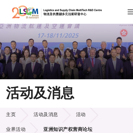
A
A
EN
繁
简
A
跳到内容（按回车键）
会员登录
主页
活动及消息
关于LSCM
活动及消息
技术商品化
主页
活动及消息
活动
项目及资助计划
业界活动
亚洲知识产权营商论坛