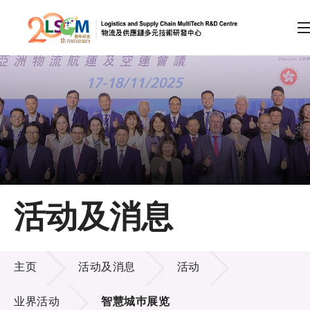
A
A
EN
繁
简
A
跳到内容（按回车键）
会员登录
主页
活动及消息
关于LSCM
活动及消息
技术商品化
主页
活动及消息
活动
项目及资助计划
业界活动
智慧城巿展览