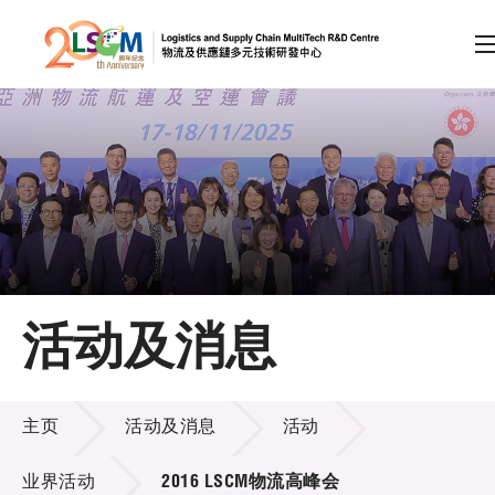
A
A
EN
繁
简
A
跳到内容（按回车键）
会员登录
主页
活动及消息
关于LSCM
活动及消息
技术商品化
主页
活动及消息
活动
项目及资助计划
业界活动
2016 LSCM物流高峰会