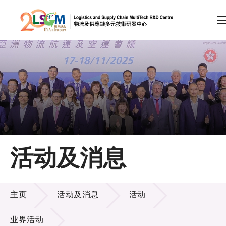
A
A
EN
繁
简
A
跳到内容（按回车键）
会员登录
主页
活动及消息
关于LSCM
活动及消息
技术商品化
主页
活动及消息
活动
项目及资助计划
业界活动