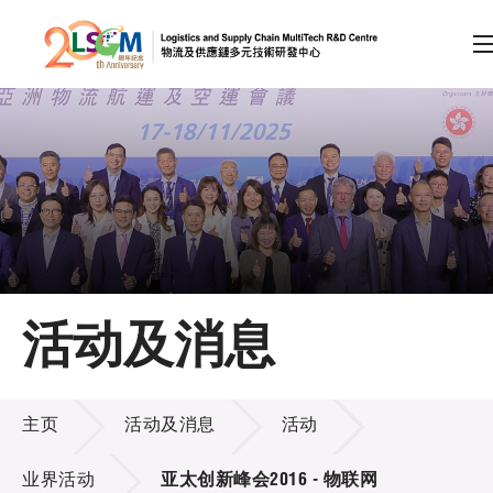
A
A
EN
繁
简
A
跳到内容（按回车键）
会员登录
主页
活动及消息
关于LSCM
活动及消息
技术商品化
主页
活动及消息
活动
项目及资助计划
业界活动
亚太创新峰会2016 - 物联网