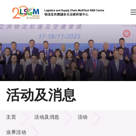
A
A
EN
繁
简
A
跳到内容（按回车键）
会员登录
主页
活动及消息
关于LSCM
活动及消息
技术商品化
主页
活动及消息
活动
项目及资助计划
业界活动