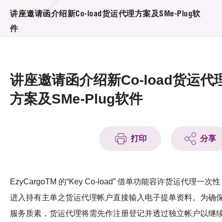
活动及消息
讲座邀请函介绍新Co-load货运代理方案及SMe-Plug软
件
活动
奖项
讲座邀请函介绍新Co-load货运代
新闻中心
方案及SMe-Plug软件
资讯中心
科技分享
打印
分享
会籍
EzyCargoTM 的“Key Co-load” 借单功能容许货运代理一次性
进入持有主单之货运代理帐户直接输入电子提单资料。为确
服务质素，货运代理将需先作注册登记并透过独立帐户以继