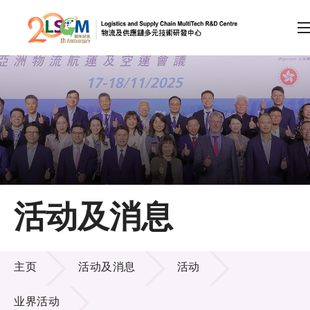
A
A
EN
繁
简
A
跳到内容（按回车键）
会员登录
主页
活动及消息
关于LSCM
活动及消息
技术商品化
主页
活动及消息
活动
项目及资助计划
业界活动