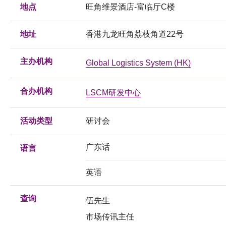
地点
旺角维景酒店-富临厅C楼
地址
香港九龙旺角荔枝角道22号
主办机构
Global Logistics System (HK)
合办机构
LSCM研发中心
活动类型
研讨会
广东话
语言
英语
查询
伍先生
市场传讯主任