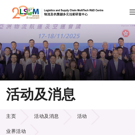
A
A
EN
繁
简
A
跳到内容（按回车键）
会员登录
主页
活动及消息
关于LSCM
活动及消息
技术商品化
主页
活动及消息
活动
项目及资助计划
业界活动