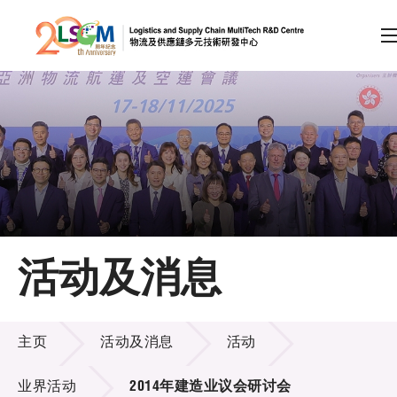
A
A
EN
繁
简
A
跳到内容（按回车键）
会员登录
主页
活动及消息
关于LSCM
活动及消息
技术商品化
主页
活动及消息
活动
项目及资助计划
业界活动
2014年建造业议会研讨会