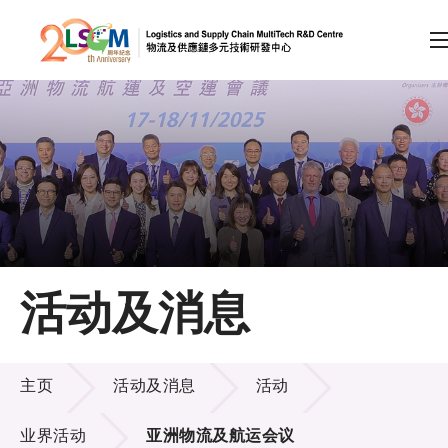
A
A
EN
繁
简
A
跳到内容（按回车键）
会员登录
主页
活动及消息
关于LSCM
活动及消息
技术商品化
主页
活动及消息
活动
项目及资助计划
业界活动
亚洲物流及航运会议