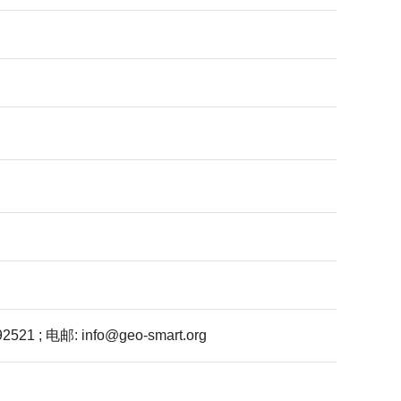
092521 ; 电邮:
info@geo-smart.org