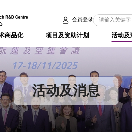
会员登录
术商品化
项目及资助计划
活动及
介
划
服务
使命
动向
权之技术
点
籍
畴
动
公共服务之创新技术
划
表
构
活动及消息
划
目
入
构
心
惠
问
导
告
发项目计划书
心