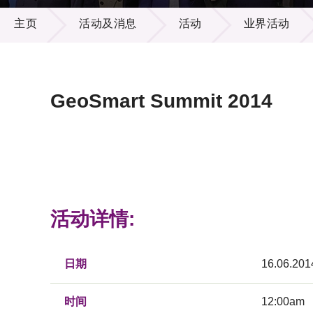
活动及消息
供应商
项目资
主页
活动及消息
活动
业界活动
多媒体
出版刊
就业机
项目伙
联络我
GeoSmart Summit 2014
活动详情:
日期
16.06.201
时间
12:00am