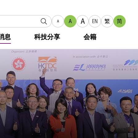
A
A
EN
繁
简
A
消息
科技分享
会籍