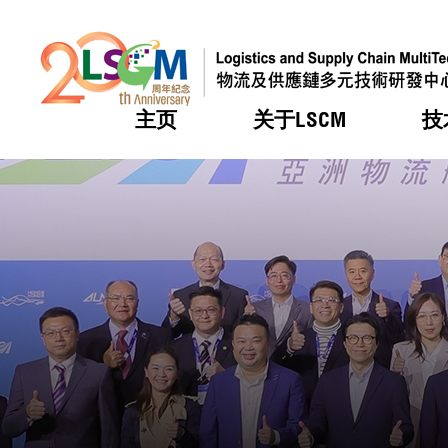
主页
关于LSCM
技
跳到内容（按回车键）
热门
热门
热门
热门
热门
机构简
服务
合作计
活动
会籍及
愿景及
LSCM 
可获授
研发重
登记会
奖项
奖项
奖项
奖项
奖项
服务范
业界活
LSCM 动向
LSCM 动向
LSCM 动向
LSCM 动向
LSCM 动向
应用于
资助计
会员列
组织架
奖项
资助计
重点项
会员登
组织架
新闻中
税务优
董事局
申请
研究顾
媒体报
评审
新闻稿
招标通
征求研
资讯中