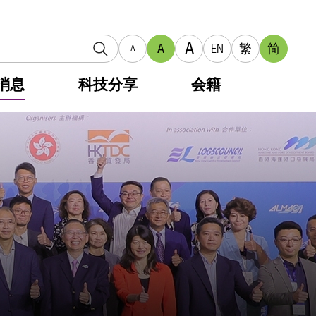
A
A
EN
繁
简
A
消息
科技分享
会籍