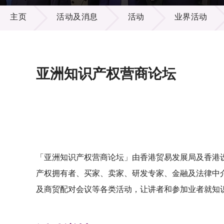
活动及消息
供应商
项目资
主页
活动及消息
活动
业界活动
多媒体
出版刊
就业机
项目伙
联络我
亚洲知识产权营商论坛
「亚洲知识产权营商论坛」由香港贸易发展局及香港
产权拥有者、买家、卖家、研发专家、金融及法律中
及商贸配对会议等各类活动，让讲者和参加业者就知