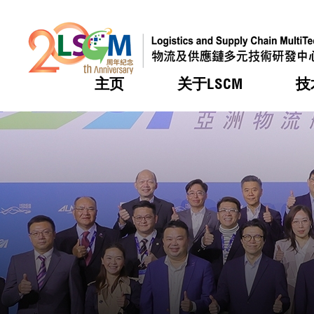
主页
关于LSCM
技
跳到内容（按回车键）
热门
热门
热门
热门
热门
机构简
服务
合作计
活动
会籍及
愿景及
LSCM 
可获授
研发重
登记会
奖项
奖项
奖项
奖项
奖项
服务范
业界活
LSCM 动向
LSCM 动向
LSCM 动向
LSCM 动向
LSCM 动向
应用于
资助计
会员列
组织架
奖项
资助计
重点项
会员登
组织架
新闻中
税务优
董事局
申请
研究顾
媒体报
评审
新闻稿
招标通
征求研
资讯中