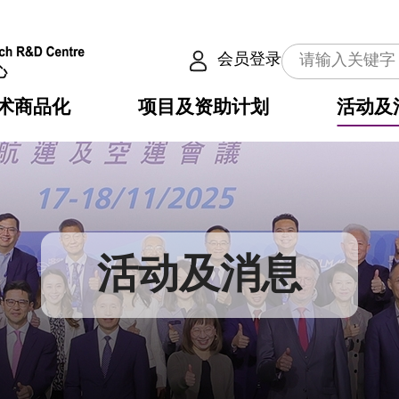
会员登录
术商品化
项目及资助计划
活动及
介
划
服务
使命
动向
权之技术
点
籍
畴
动
公共服务之创新技术
划
表
构
活动及消息
划
目
入
构
心
惠
问
导
告
发项目计划书
心